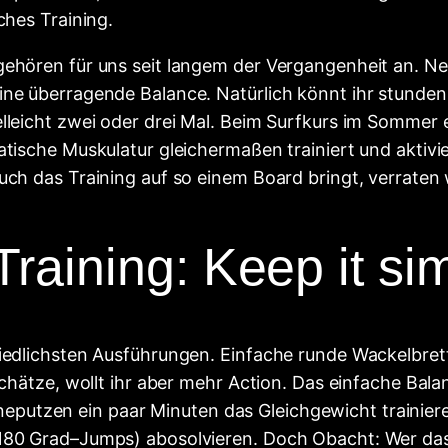
ches Training.
gehören für uns seit langem der Vergangenheit an. Ne
ne überragende Balance. Natürlich könnt ihr stundenl
elleicht zwei oder drei Mal. Beim Surfkurs im Sommer 
atische Muskulatur gleichermaßen trainiert und aktivi
uch das Training auf so einem Board bringt, verraten 
raining: Keep it si
hiedlichsten Ausführungen. Einfache runde Wackelbre
schätze, wollt ihr aber mehr Action. Das einfache Bal
tzen ein paar Minuten das Gleichgewicht trainieren.
180 Grad–Jumps) abosolvieren. Doch Obacht: Wer das 