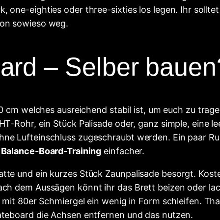
 one-eighties oder three-sixties los legen. Ihr sollte
ion sowieso weg.
ard – Selber bauen
 70 cm welches ausreichend stabil ist, um euch zu trage
 HT-Rohr, ein Stück Palisade oder, ganz simple, eine l
ohne Lufteinschluss zugeschraubt werden. Ein paar 
s
Balance-Board-Training
einfacher.
atte und ein kurzes Stück Zaunpalisade besorgt. Kost
Nach dem Aussägen könnt ihr das Brett beizen oder la
h mit 80er Schmiergel ein wenig in Form schleifen. That
kateboard die Achsen entfernen und das nutzen.