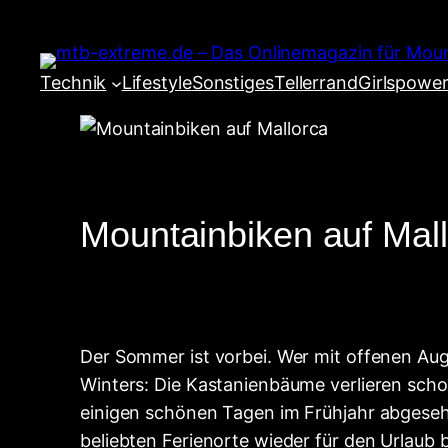
Zum
Inhalt
springen
Technik
Lifestyle
Sonstiges
Tellerrand
Girlspowe
Mountainbiken auf Mall
Der Sommer ist vorbei. Wer mit offenen Au
Winters: Die Kastanienbäume verlieren schon
einigen schönen Tagen im Frühjahr abgesehe
beliebten Ferienorte wieder für den Urlaub b